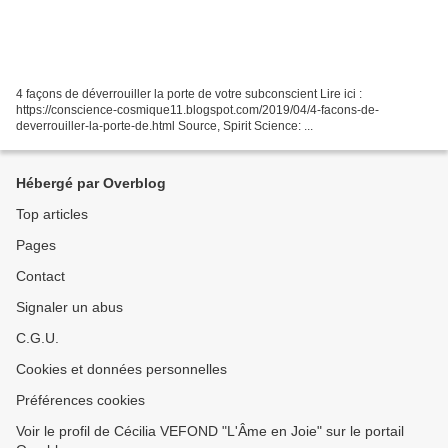
4 façons de déverrouiller la porte de votre subconscient Lire ici :
https://conscience-cosmique11.blogspot.com/2019/04/4-facons-de-
deverrouiller-la-porte-de.html Source, Spirit Science: ...
Hébergé par Overblog
Top articles
Pages
Contact
Signaler un abus
C.G.U.
Cookies et données personnelles
Préférences cookies
Voir le profil de Cécilia VEFOND "L'Âme en Joie" sur le portail