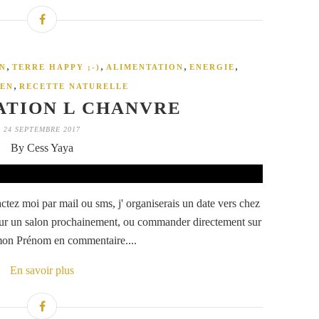
,
,
,
,
N
TERRE HAPPY ;-)
ALIMENTATION
ENERGIE
,
IEN
RECETTE NATURELLE
ATION L CHANVRE
24 SEPTEMBRE 2017
By Cess Yaya
ez moi par mail ou sms, j' organiserais un date vers chez
sur un salon prochainement, ou commander directement sur
on Prénom en commentaire....
En savoir plus