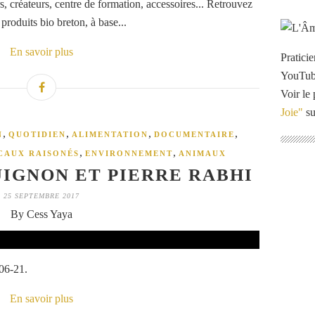
, créateurs, centre de formation, accessoires... Retrouvez
produits bio breton, à base...
En savoir plus
Pratici
YouTu
Voir le 
Joie"
su
,
,
,
,
N
QUOTIDIEN
ALIMENTATION
DOCUMENTAIRE
,
,
CAUX RAISONÉS
ENVIRONNEMENT
ANIMAUX
IGNON ET PIERRE RABHI
25 SEPTEMBRE 2017
By Cess Yaya
06-21.
En savoir plus