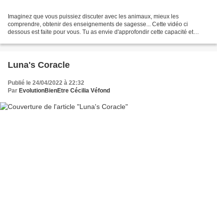
Imaginez que vous puissiez discuter avec les animaux, mieux les
comprendre, obtenir des enseignements de sagesse... Cette vidéo ci
dessous est faite pour vous. Tu as envie d'approfondir cette capacité et
d'aller plus loin encore ❤️🌟 Rejoins le groupe...
Luna's Coracle
Publié le 24/04/2022 à 22:32
Par
EvolutionBienEtre Cécilia Véfond