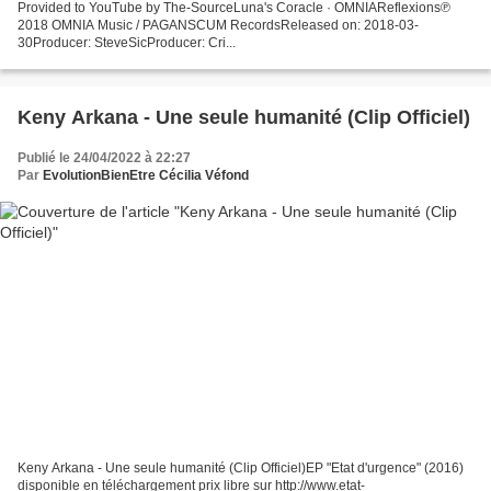
Provided to YouTube by The-SourceLuna's Coracle · OMNIAReflexions℗
2018 OMNIA Music / PAGANSCUM RecordsReleased on: 2018-03-
30Producer: SteveSicProducer: Cri...
Keny Arkana - Une seule humanité (Clip Officiel)
Publié le 24/04/2022 à 22:27
Par
EvolutionBienEtre Cécilia Véfond
Keny Arkana - Une seule humanité (Clip Officiel)EP "Etat d'urgence" (2016)
disponible en téléchargement prix libre sur http://www.etat-