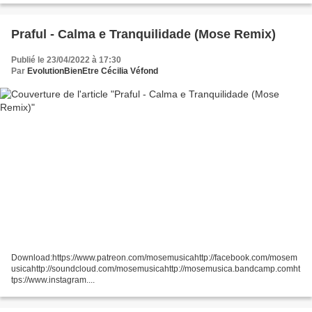
Praful - Calma e Tranquilidade (Mose Remix)
Publié le 23/04/2022 à 17:30
Par
EvolutionBienEtre Cécilia Véfond
Download:https://www.patreon.com/mosemusicahttp://facebook.com/mosem
usicahttp://soundcloud.com/mosemusicahttp://mosemusica.bandcamp.comht
tps://www.instagram....