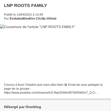
LNP ROOTS FAMILY
Publié le 14/04/2022 à 14:49
Par
EvolutionBienEtre Cécilia Véfond
Coucou à tous! J'espère que vous allez bien 😀 Envie de vous partager la
page de ce groupe :
https://www.youtube.com/channel/UClfvpOVW4ofDTkl95MGnT_Q Ci
dessous vous trouverez quelques chansons en lien avec l'actualité du
moment. Belle découverte à vous!...
Hébergé par Overblog