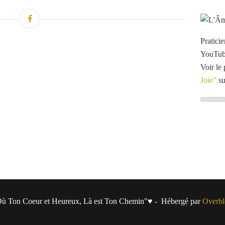
Pratici
YouTu
Voir le 
Joie"
su
ù Ton Coeur et Heureux, Là est Ton Chemin"♥ - Hébergé par
Overbl