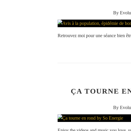
By Evolu
Retrouvez moi pour une séance bien être 
ÇA TOURNE EN
By Evolu
Enjoy the videos and music you love, upl