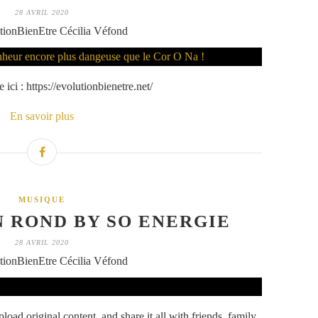
28 AVRIL 2020
tionBienEtre Cécilia Véfond
ici : https://evolutionbienetre.net/
En savoir plus
MUSIQUE
 ROND BY SO ENERGIE
28 AVRIL 2020
tionBienEtre Cécilia Véfond
oad original content, and share it all with friends, family,