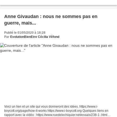
Anne Givaudan : nous ne sommes pas en
guerre, mais...
Publié le 01/05/2020 à 18:28
Par
EvolutionBienEtre Cécilia Véfond
Voici un lien et un site qui vous donneront des idées. https://www.i-
boycott.org/page/how-it-works https://www.i-boycott.org Quelques liens en
rapport avec la vidéo : https://www.ruedelechiquier.net/essais/238-1-.html