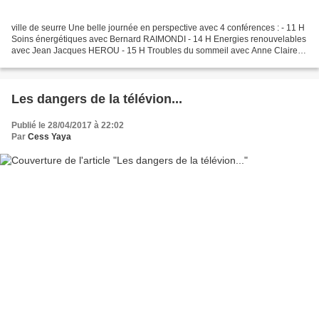
ville de seurre Une belle journée en perspective avec 4 conférences : - 11 H
Soins énergétiques avec Bernard RAIMONDI - 14 H Energies renouvelables
avec Jean Jacques HEROU - 15 H Troubles du sommeil avec Anne Claire
LAUVERNIER - 16 H La chouette effaie...
Les dangers de la télévion...
Publié le 28/04/2017 à 22:02
Par
Cess Yaya