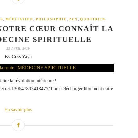
,
,
,
,
S
MÉDITATION
PHILOSOPHIE
ZEN
QUOTIDIEN
: NOTRE CŒUR CONNAÎT LA
DECINE SPIRITUELLE
22 AVRIL 2019
By Cess Yaya
e la révolution intérieure !
cret-130647897418475/ Pour télécharger librement notre
En savoir plus