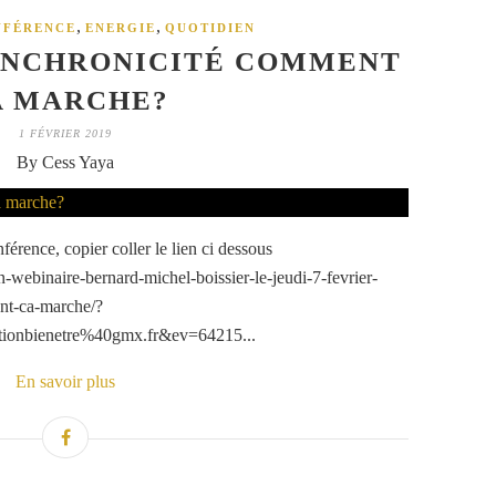
,
,
NFÉRENCE
ENERGIE
QUOTIDIEN
SYNCHRONICITÉ COMMENT
A MARCHE?
1 FÉVRIER 2019
By Cess Yaya
férence, copier coller le lien ci dessous
webinaire-bernard-michel-boissier-le-jeudi-7-fevrier-
ent-ca-marche/?
onbienetre%40gmx.fr&ev=64215...
En savoir plus