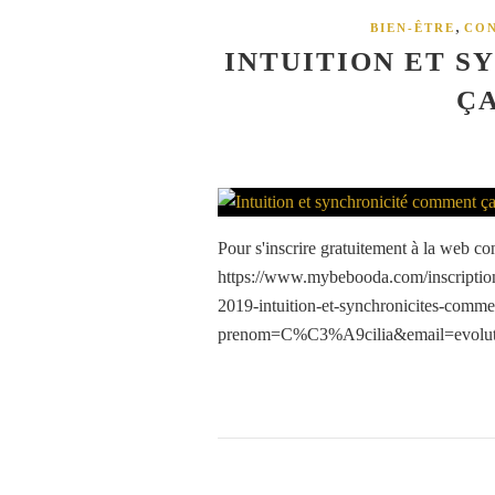
,
BIEN-ÊTRE
CO
INTUITION ET 
Ç
Pour s'inscrire gratuitement à la web con
https://www.mybebooda.com/inscription-
2019-intuition-et-synchronicites-comm
prenom=C%C3%A9cilia&email=evoluti