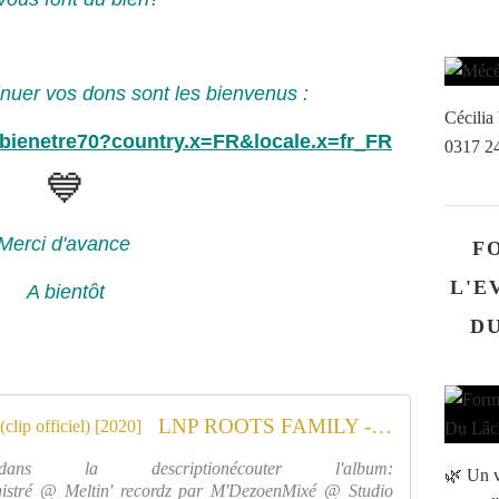
inuer vos dons sont les bienvenus :
Cécili
onbienetre70?country.x=FR&locale.x=fr_FR
0317 2
💙
Merci d'avance
F
L'E
A bientôt
DU
LNP ROOTS FAMILY - Je Taille (clip officiel) [2020]
s la descriptionécouter l'album:
🌿 Un v
registré @ Meltin' recordz par M'DezoenMixé @ Studio