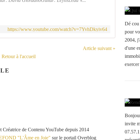
ar: David GiordanoGuitar: LeytisLead V...
Dé cou 
https://www.youtube.com/watch?v=7YvhDkyiv64
pour vo
2004, j'
d'une e
Article suivant »
immobili
Retour à l'accueil
exercer 
CLE
Bonjour
invite 
et Créatrice de Contenu YouTube depuis 2014
07.57.1
VEFOND "L'Âme en Joie"
sur le portail Overblog
présent