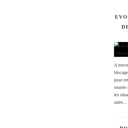
EVO
D
A traver
blocages
pour ret
sourire 
les situ
autre...