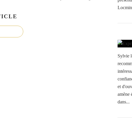
Locminé
ICLE
Sylvie
recomma
intéres
confian
et d'ouv
amène é
dans...