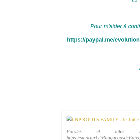
Pour m'aider à cont
https://paypal.me/evoluti
Paroles et infos dan
https://smarturl.it/RaggacousticEn