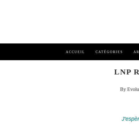
ACCUEIL
CATÉGORIES
AR
LNP 
By Evolu
J'espè