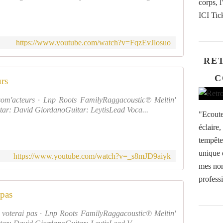
corps,
ICI Tic
https://www.youtube.com/watch?v=FqzEvJlosuo
RE
C
rs
m'acteurs · Lnp Roots FamilyRaggacoustic℗ Meltin'
ar: David GiordanoGuitar: LeytisLead Voca...
"Ecoute
éclaire,
tempête
unique 
https://www.youtube.com/watch?v=_s8mJD9aiyk
mes nom
professi
 pas
voterai pas · Lnp Roots FamilyRaggacoustic℗ Meltin'