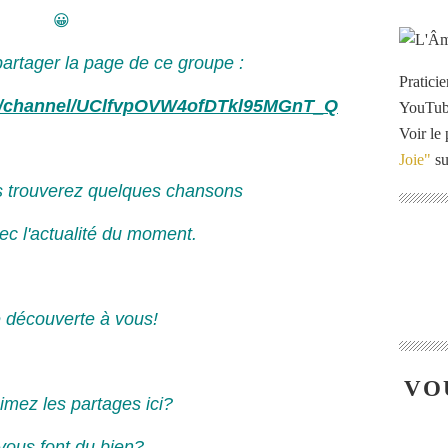
😀
artager la page de ce groupe :
Pratici
m/channel/UClfvpOVW4ofDTkl95MGnT_Q
YouTu
Voir le 
Joie"
su
s trouverez quelques chansons
vec l'actualité du moment.
e découverte à vous!
VO
imez les partages ici?
 vous font du bien?