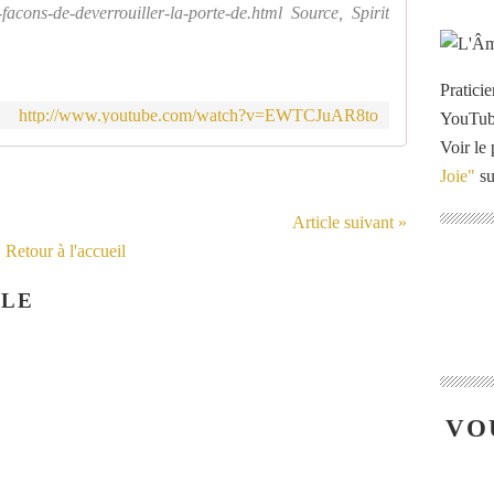
acons-de-deverrouiller-la-porte-de.html Source, Spirit
Pratici
http://www.youtube.com/watch?v=EWTCJuAR8to
YouTu
Voir le 
Joie"
su
Article suivant »
Retour à l'accueil
CLE
VO