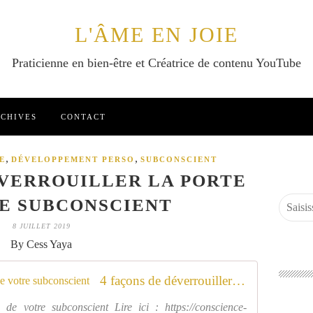
L'ÂME EN JOIE
Praticienne en bien-être et Créatrice de contenu YouTube
CHIVES
CONTACT
,
,
E
DÉVELOPPEMENT PERSO
SUBCONSCIENT
ÉVERROUILLER LA PORTE
E SUBCONSCIENT
8 JUILLET 2019
By Cess Yaya
4 façons de déverrouiller la porte de votre subconscient
 de votre subconscient Lire ici : https://conscience-