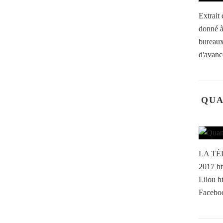
Extrait
donné à
bureaux
d'avance
QUA
LA TÉL
2017 ht
Lilou h
Faceboo