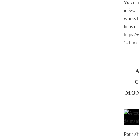
Voici u
idées. 
works h
liens en
https:/
1-.html
C
MON
Pour s'i