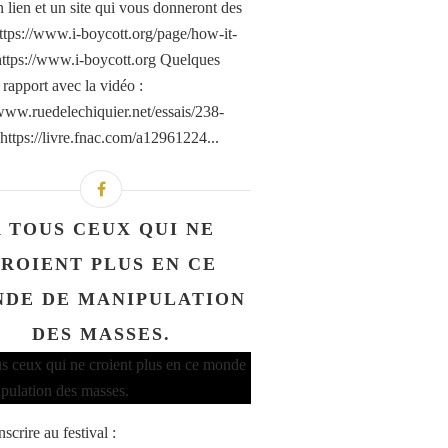
n lien et un site qui vous donneront des
https://www.i-boycott.org/page/how-it-
ttps://www.i-boycott.org Quelques
 rapport avec la vidéo :
/www.ruedelechiquier.net/essais/238-
 https://livre.fnac.com/a12961224...
A TOUS CEUX QUI NE
ROIENT PLUS EN CE
DE DE MANIPULATION
DES MASSES.
nscrire au festival :