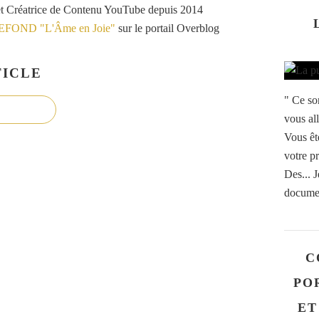
et Créatrice de Contenu YouTube depuis 2014
VEFOND "L'Âme en Joie"
sur le portail Overblog
ICLE
" Ce so
vous al
Vous êt
votre p
Des... J
documen
C
PO
ET