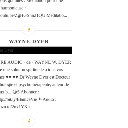
ions gratuites : Méditation pour une
 harmonieuse :
/youtu.be/ZgHGShn21QU Méditatio...
WAYNE DYER
VRE AUDIO - de - WAYNE W. DYER
ste une solution spirituelle à tous vos
mes ♥♥ ♥♥ Dr Wayne Dyer est Docteur
hologie et psychothérapeute, auteur de
x b... 😉S'Abonner :
http://bit.ly/ElanDeVie 🌀Audio :
amzn.to/2nx1YKa...