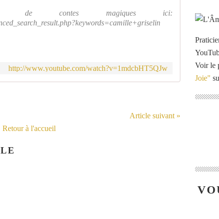
res de contes magiques ici:
nced_search_result.php?keywords=camille+griselin
Pratici
YouTu
Voir le 
http://www.youtube.com/watch?v=1mdcbHT5QJw
Joie"
su
Article suivant »
Retour à l'accueil
CLE
VO