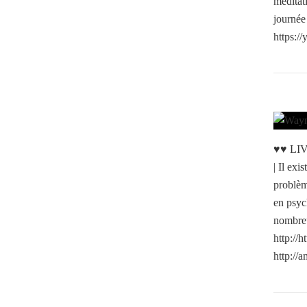
méditat
journée
https:/
♥♥ LI
| Il exi
problè
en psyc
nombreu
http://
http://