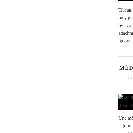
Tibetan
only pai
overcom
attachm
ignoran
MÉ
U
Une méd
la jour