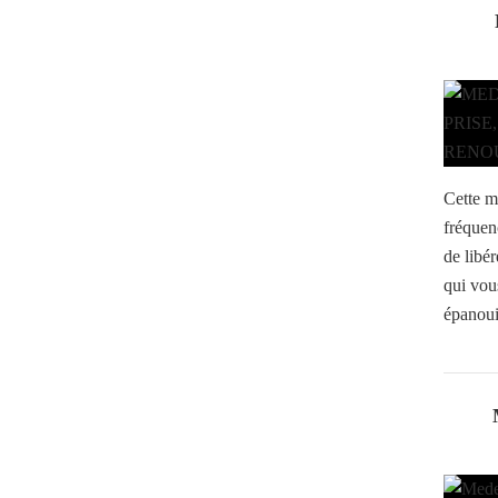
Cette m
fréquen
de libé
qui vou
épanoui 