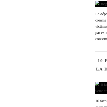
La dépe
comme u
victimes
par exe
consomm
10
LA 
10 faço