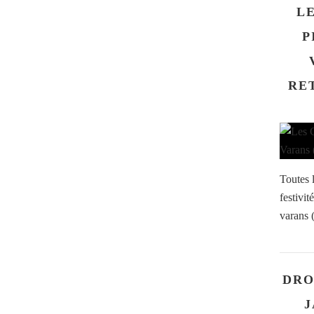
LE
P
RE
Toutes l
festivit
varans 
DRO
J