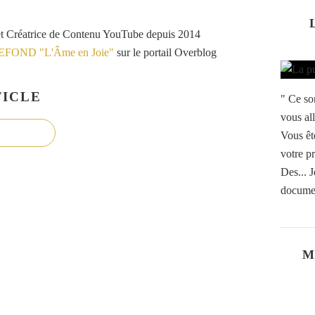
et Créatrice de Contenu YouTube depuis 2014
VEFOND "L'Âme en Joie"
sur le portail Overblog
ICLE
" Ce so
vous al
Vous êt
votre p
Des... J
documen
M