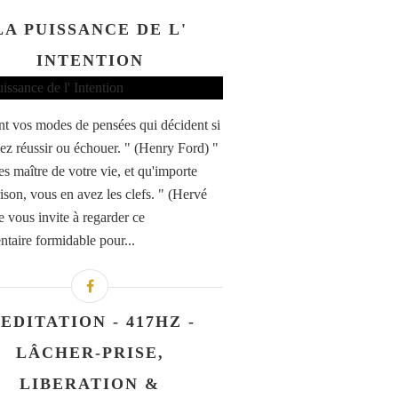
LA PUISSANCE DE L'
INTENTION
nt vos modes de pensées qui décident si
lez réussir ou échouer. " (Henry Ford) "
es maître de votre vie, et qu'importe
rison, vous en avez les clefs. " (Hervé
e vous invite à regarder ce
taire formidable pour...
EDITATION - 417HZ -
LÂCHER-PRISE,
LIBERATION &