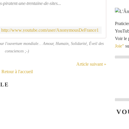
iratent-une-trentaine-de-sites...
Pratici
http://www.youtube.com/user/AnonymousDeFrance1
YouTu
Voir le 
ur l'ouverture mondiale... Amour, Humain, Solidarité, Éveil des
Joie"
su
consciences ;-)
Article suivant »
Retour à l'accueil
CLE
VO