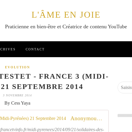
L'ÂME EN JOIE
Praticienne en bien-être et Créatrice de contenu YouTube
CHIVES
CONTACT
EVOLUTION
ESTET - FRANCE 3 (MIDI-
 21 SEPTEMBRE 2014
3 NOVEMBRE 2014
By Cess Yaya
Anonymous #Optestet - France 3 (Midi-Pyrénées) 21 Septembre 2014
rancetvinfo.fr/midi-pyrenees/2014/09/21/solidaires-des-