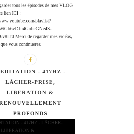
garder tous les épisodes de mes VLOG
e lien ICI :
/www.youtube.com/playlist?
PLWiGb6vDJu4GohcGNe4S-
8I-fd Merci de regarder mes vidéos,
e que vous continuerez
EDITATION - 417HZ -
LÂCHER-PRISE,
LIBERATION &
RENOUVELLEMENT
PROFONDS