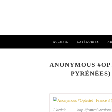
ACCUEIL
CATÉGORIES
AR
ANONYMOUS #OPT
PYRÉNÉES)
L'article : http://france3-regions.f