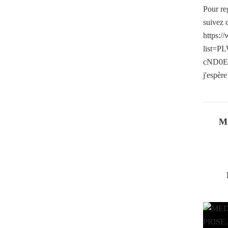
Pour re
suivez c
https:/
list=
cND0E6v
j'espèr
M