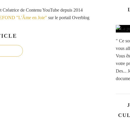
et Créatrice de Contenu YouTube depuis 2014
VEFOND "L'Âme en Joie"
sur le portail Overblog
ICLE
" Ce so
vous al
Vous êt
votre p
Des... J
documen
CUL