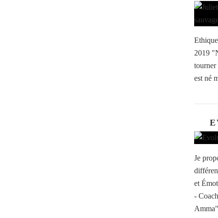
Ethique
2019 "N
tourner 
est né 
E
Je prop
différe
et Émot
- Coach
Amma" 