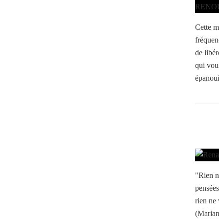
Cette m
fréquen
de libé
qui vou
épanoui 
"Rien n
pensées
rien ne
(Marian