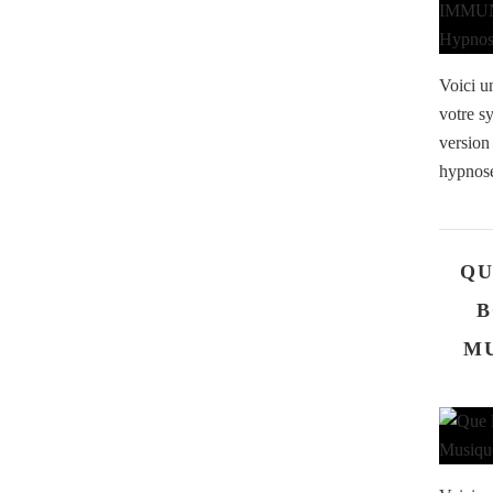
Voici u
votre s
version
hypnose
QU
B
MU