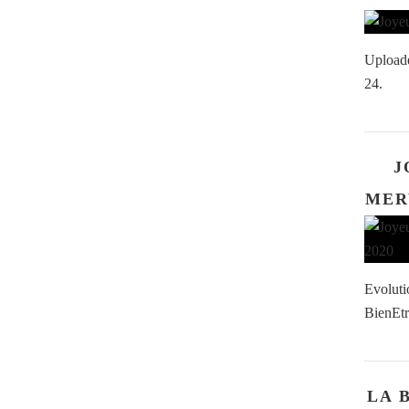
Uploade
24.
J
MER
Evoluti
BienEtr
LA 