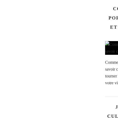
C
PO
ET
Comment
savoir 
tourner 
votre vi
CUL