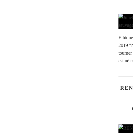
Ethique
2019 "N
tourner 
est né 
REN