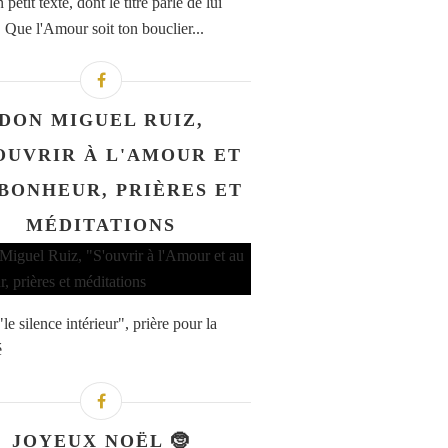
 petit texte, dont le titre parle de lui
 Que l'Amour soit ton bouclier...
DON MIGUEL RUIZ,
OUVRIR À L'AMOUR ET
BONHEUR, PRIÈRES ET
MÉDITATIONS
"le silence intérieur", prière pour la
é
JOYEUX NOËL 🤶