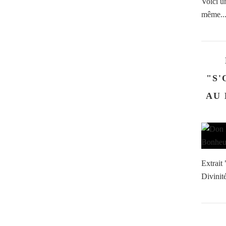
Voici un
même...
"S'
AU 
Extrait 
Divinit