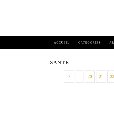
ACCUEIL
CATÉGORIES
AR
SANTE
<<
<
10
20
21
2