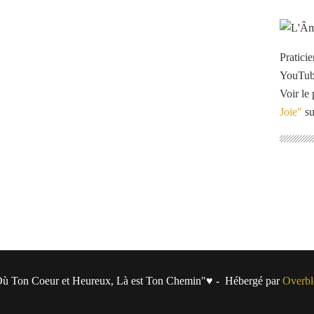
Pratici
YouTu
Voir le 
Joie"
su
ù Ton Coeur et Heureux, Là est Ton Chemin"♥ - Hébergé par
Overbl