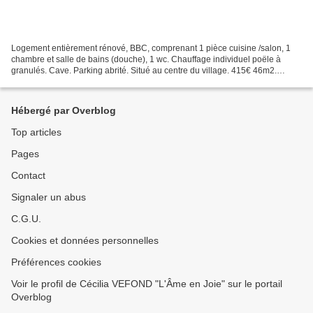
Logement entièrement rénové, BBC, comprenant 1 pièce cuisine /salon, 1
chambre et salle de bains (douche), 1 wc. Chauffage individuel poële à
granulés. Cave. Parking abrité. Situé au centre du village. 415€ 46m2.
Contacter la mairie le lundi de 14H- 17H...
Hébergé par Overblog
Top articles
Pages
Contact
Signaler un abus
C.G.U.
Cookies et données personnelles
Préférences cookies
Voir le profil de Cécilia VEFOND "L'Âme en Joie" sur le portail
Overblog