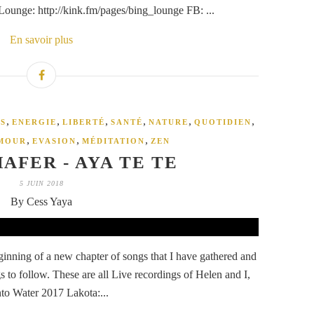
Lounge: http://kink.fm/pages/bing_lounge FB: ...
En savoir plus
,
,
,
,
,
,
S
ENERGIE
LIBERTÉ
SANTÉ
NATURE
QUOTIDIEN
,
,
,
MOUR
EVASION
MÉDITATION
ZEN
AFER - AYA TE TE
5 JUIN 2018
By Cess Yaya
ginning of a new chapter of songs that I have gathered and
 to follow. These are all Live recordings of Helen and I,
nto Water 2017 Lakota:...