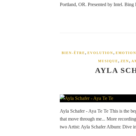
Portland, OR. Presented by Intel. Bing 
,
,
BIEN-ÊTRE
EVOLUTION
EMOTION
,
,
MUSIQUE
ZEN
A
AYLA SCH
Ayla Schafer - Aya Te Te This is the be
that move through me... More recordings
two Artist: Ayla Schafer Album: Dive i