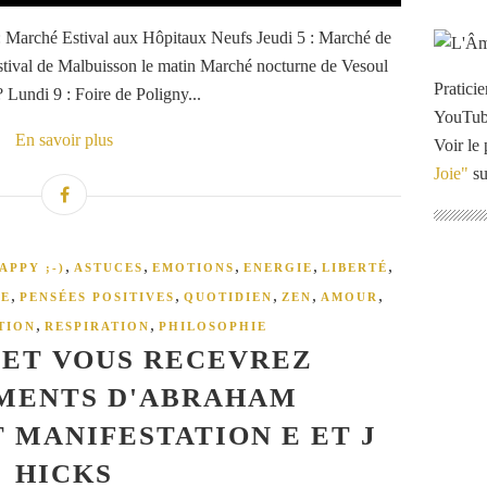
: Marché Estival aux Hôpitaux Neufs Jeudi 5 : Marché de
stival de Malbuisson le matin Marché nocturne de Vesoul
Pratici
Lundi 9 : Foire de Poligny...
YouTu
En savoir plus
Voir le 
Joie"
su
,
,
,
,
,
APPY ;-)
ASTUCES
EMOTIONS
ENERGIE
LIBERTÉ
,
,
,
,
,
RE
PENSÉES POSITIVES
QUOTIDIEN
ZEN
AMOUR
,
,
TION
RESPIRATION
PHILOSOPHIE
ET VOUS RECEVREZ
MENTS D'ABRAHAM
 MANIFESTATION E ET J
HICKS