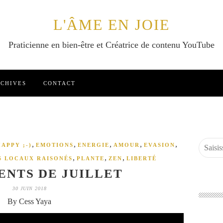
L'ÂME EN JOIE
Praticienne en bien-être et Créatrice de contenu YouTube
CHIVES
CONTACT
,
,
,
,
,
APPY ;-)
EMOTIONS
ENERGIE
AMOUR
EVASION
,
,
,
 LOCAUX RAISONÉS
PLANTE
ZEN
LIBERTÉ
NTS DE JUILLET
30 JUIN 2018
By Cess Yaya