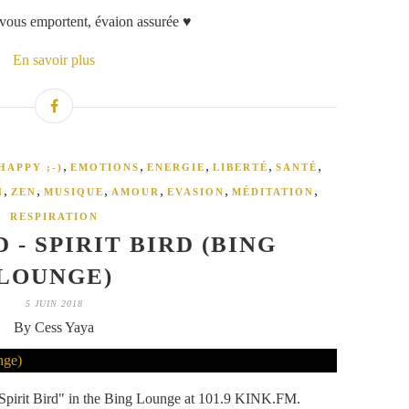
 vous emportent, évaion assurée ♥
En savoir plus
,
,
,
,
,
HAPPY ;-)
EMOTIONS
ENERGIE
LIBERTÉ
SANTÉ
,
,
,
,
,
,
N
ZEN
MUSIQUE
AMOUR
EVASION
MÉDITATION
RESPIRATION
 - SPIRIT BIRD (BING
LOUNGE)
5 JUIN 2018
By Cess Yaya
Spirit Bird" in the Bing Lounge at 101.9 KINK.FM.