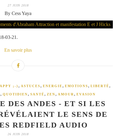
27 JUIN 2018
By Cess Yaya
18-03-21.
En savoir plus
,
,
,
,
,
APPY ;-)
ASTUCES
ENERGIE
EMOTIONS
LIBERTÉ
,
,
,
,
,
S
QUOTIDIEN
SANTÉ
ZEN
AMOUR
EVASION
E DES ANDES - ET SI LES
RÉVÉLAIENT LE SENS DE
MES REDFIELD AUDIO
26 JUIN 2018