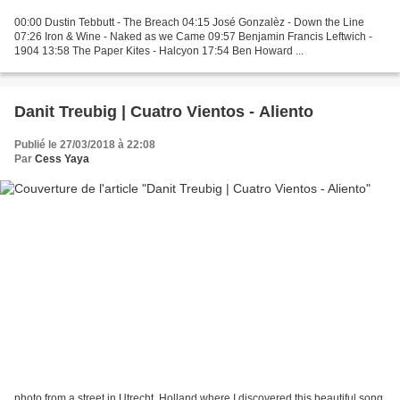
00:00 Dustin Tebbutt - The Breach 04:15 José Gonzalèz - Down the Line
07:26 Iron & Wine - Naked as we Came 09:57 Benjamin Francis Leftwich -
1904 13:58 The Paper Kites - Halcyon 17:54 Ben Howard ...
Danit Treubig | Cuatro Vientos - Aliento
Publié le 27/03/2018 à 22:08
Par
Cess Yaya
photo from a street in Utrecht, Holland where I discovered this beautiful song