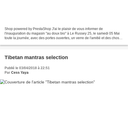
Shop powered by PrestaShop J'ai le plaisir de vous informer de
l'inauguration du magasin "au doux bio" à Le Russey 25, le samedi 05 Mai
toute la journée, avec des portes ouvertes, un verre de l'amitié et des choses
à grignoter, et du chanvre alimentaire...
Tibetan mantras selection
Publié le 03/04/2018 à 22:51
Par
Cess Yaya