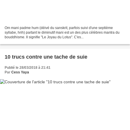
Om mani padme hum (déivé du sanskrit, parfois suivi d'une septième
syllabe, hrih) partant le diminutif mani est un des plus célèbres mantra du
bouddhisme. Il signifie "Le Joyau du Lotus". C'es...
10 trucs contre une tache de suie
Publié le 28/03/2018 à 21:41
Par
Cess Yaya