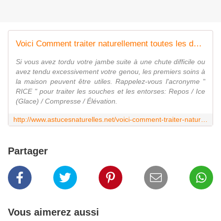
Voici Comment traiter naturellement toutes les douleurs au genou ... Des remèdes Faits Maison à portée de main !
Si vous avez tordu votre jambe suite à une chute difficile ou
avez tendu excessivement votre genou, les premiers soins à
la maison peuvent être utiles. Rappelez-vous l'acronyme "
RICE " pour traiter les souches et les entorses: Repos / Ice
(Glace) / Compresse / Élévation.
http://www.astucesnaturelles.net/voici-comment-traiter-naturellement-toutes-les-douleurs-au-genou-des-remedes-faits-maison-a-portee-de-main/2/
Partager
Vous aimerez aussi