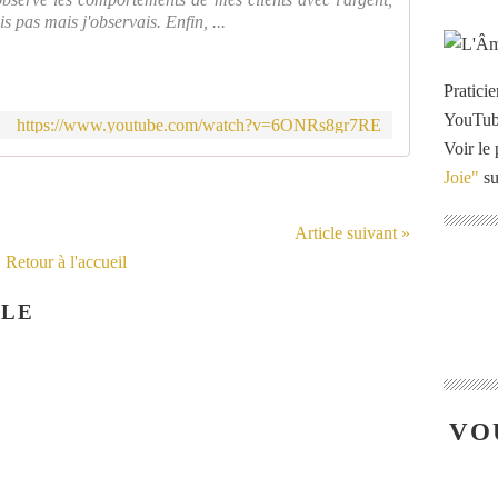
 pas mais j'observais. Enfin, ...
Pratici
YouTu
https://www.youtube.com/watch?v=6ONRs8gr7RE
Voir le 
Joie"
su
Article suivant »
Retour à l'accueil
CLE
VO