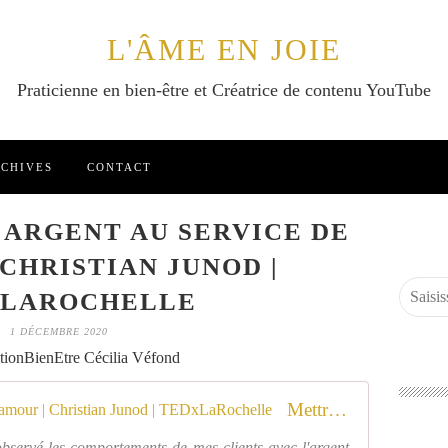
L'ÂME EN JOIE
Praticienne en bien-être et Créatrice de contenu YouTube
CHIVES
CONTACT
ARGENT AU SERVICE DE
 CHRISTIAN JUNOD |
XLAROCHELLE
1 DÉCEMBRE 2020
tionBienEtre Cécilia Véfond
Mettre notre argent au service de l'amour | Christian Junod | TEDxLaRochelle
bservé les comportements de mes clients avec l'argent,