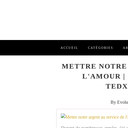
ACCUEIL
CATÉGORIES
AR
METTRE NOTRE 
L'AMOUR |
TED
By Evolu
Durant de nombreuses années, j'ai o