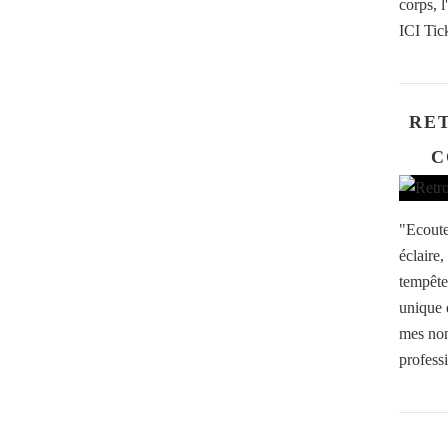
corps,
ICI Tic
RE
C
"Ecoute
éclaire,
tempête
unique 
mes nom
professi