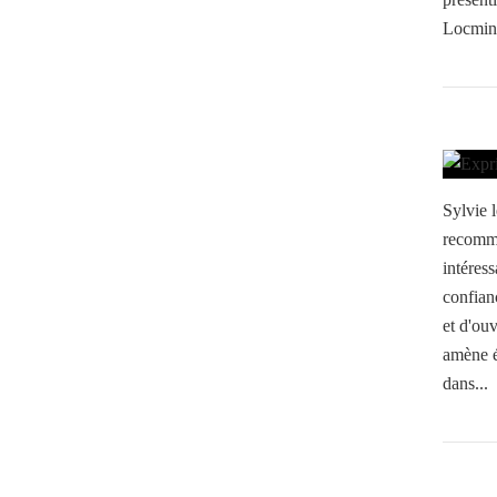
Locminé
Sylvie
recomma
intéres
confian
et d'ouv
amène é
dans...