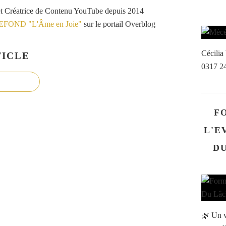
et Créatrice de Contenu YouTube depuis 2014
VEFOND "L'Âme en Joie"
sur le portail Overblog
Cécili
ICLE
0317 2
F
L'E
DU
🌿 Un v