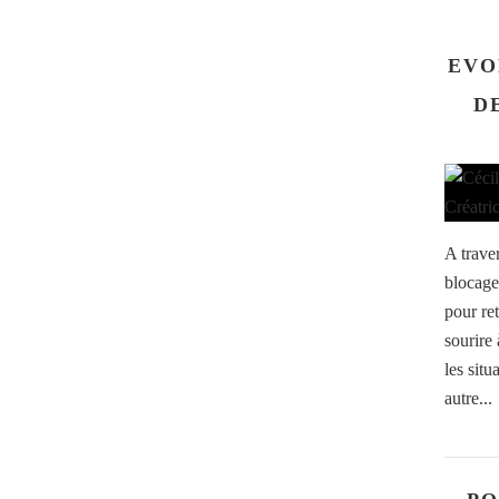
EVO
D
A traver
blocages
pour ret
sourire 
les situ
autre...