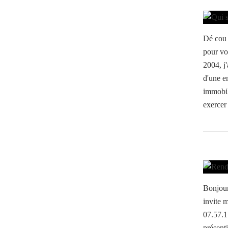
Dé cou 
pour vo
2004, j'
d'une e
immobili
exercer 
Bonjour
invite 
07.57.1
présent