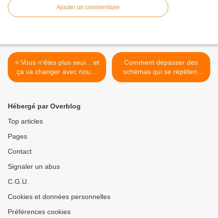
Ajouter un commentaire
< Vous n'êtes plus seul... et
Comment dépasser des
ça va changer avec nous !
schémas qui se répètent
Julien Vidal
dans la vie >
Hébergé par Overblog
Top articles
Pages
Contact
Signaler un abus
C.G.U.
Cookies et données personnelles
Préférences cookies