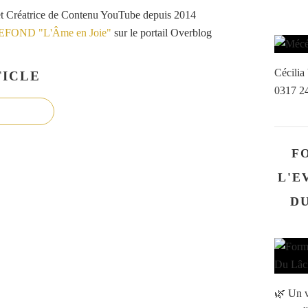
et Créatrice de Contenu YouTube depuis 2014
VEFOND "L'Âme en Joie"
sur le portail Overblog
Cécili
ICLE
0317 2
F
L'E
DU
🌿 Un v