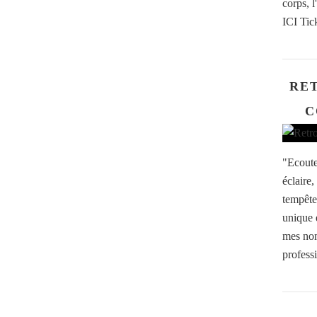
corps,
ICI Tic
RE
C
"Ecoute
éclaire,
tempête
unique 
mes nom
professi