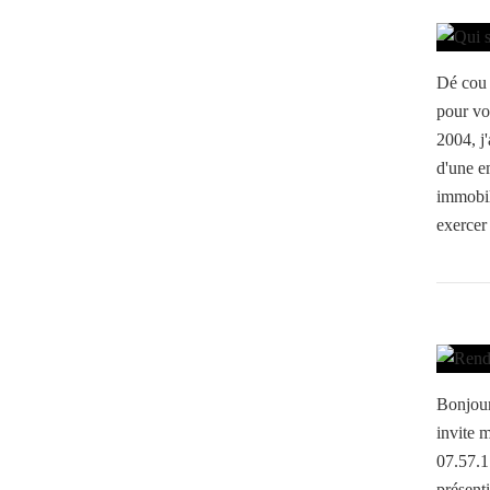
Dé cou 
pour vo
2004, j'
d'une e
immobili
exercer 
Bonjour
invite 
07.57.1
présent