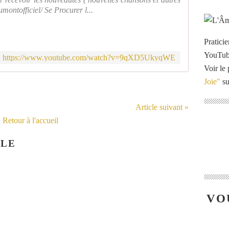
ontofficiel/ Se Procurer l...
Pratici
YouTu
https://www.youtube.com/watch?v=9qXD5UkyqWE
Voir le 
Joie"
su
Article suivant »
Retour à l'accueil
CLE
VO