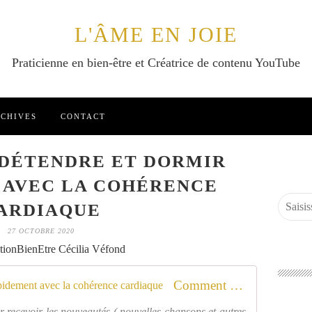
L'ÂME EN JOIE
Praticienne en bien-être et Créatrice de contenu YouTube
CHIVES
CONTACT
DÉTENDRE ET DORMIR
 AVEC LA COHÉRENCE
ARDIAQUE
27 OCTOBRE 2020
tionBienEtre Cécilia Véfond
Comment se détendre et dormir rapidement avec la cohérence cardiaque
r recevoir les nouveautés ( nouvelles chansons et autres