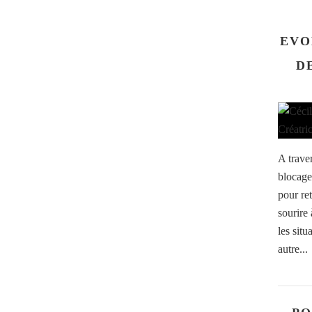
EVO
D
A traver
blocages
pour ret
sourire 
les situ
autre...