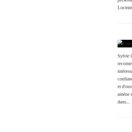
Locminé
Sylvie
recomma
intéres
confian
et d'ouv
amène é
dans...