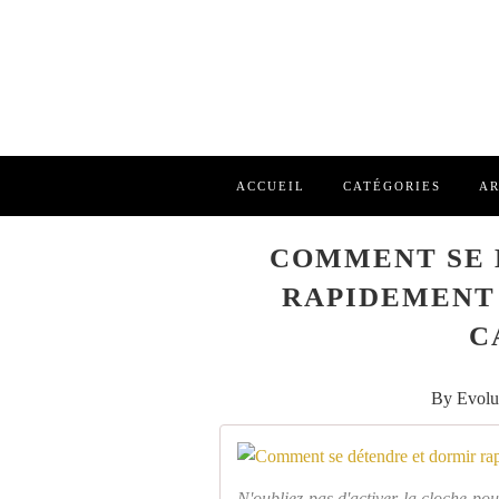
ACCUEIL
CATÉGORIES
AR
COMMENT SE 
RAPIDEMENT
C
By Evolu
N'oubliez pas d'activer la cloche pou