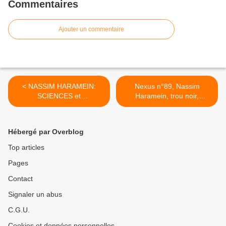
Commentaires
Ajouter un commentaire
< NASSIM HARAMEIN:
Nexus n°89, Nassim
SCIENCES et
Haramein, trou noir,
SPIRITUALITÉ "pour les
physique, loi d'attraction,
nuls"
lobbying, guérir son passé,
exopolitique >
Hébergé par Overblog
Top articles
Pages
Contact
Signaler un abus
C.G.U.
Cookies et données personnelles