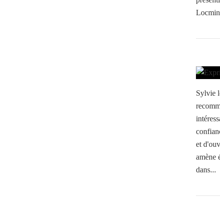
Locminé
Sylvie
recomma
intéres
confian
et d'ouv
amène é
dans...