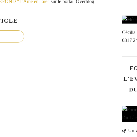
VEFOND "L'Âme en Joie"
sur le portail Overblog
ICLE
Cécili
0317 2
F
L'E
DU
🌿 Un v