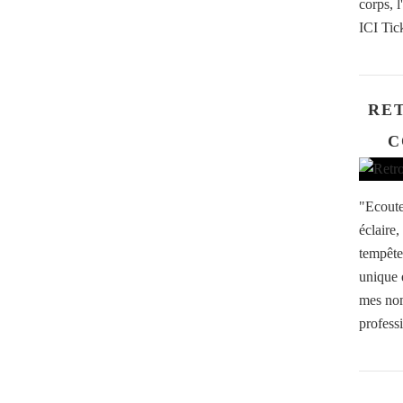
corps,
ICI Tic
RE
C
"Ecoute
éclaire,
tempête
unique 
mes nom
professi