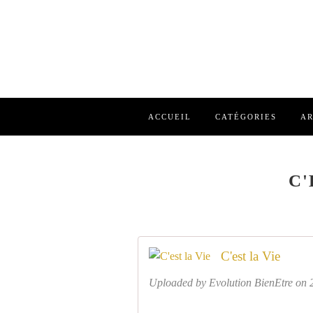
ACCUEIL
CATÉGORIES
AR
C'
C'est la Vie
Uploaded by Evolution BienEtre on 