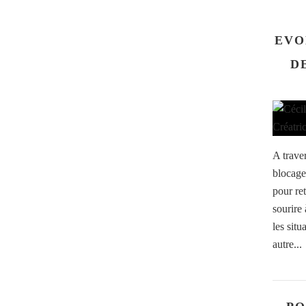
EVO
D
A traver
blocages
pour ret
sourire 
les situ
autre...