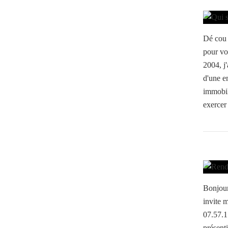
Dé cou 
pour vo
2004, j'
d'une e
immobili
exercer 
Bonjour
invite 
07.57.1
présent