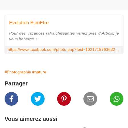
Evolution BienEtre
Pour des vacances rafraîchissantes venez près d Arbois, je
vous heberge ✨
https://www.facebook.com/photo.php?fbid=10217197636827929&set=pcb.10217197676708926&type=3&theater
#Photographie
#nature
Partager
Vous aimerez aussi