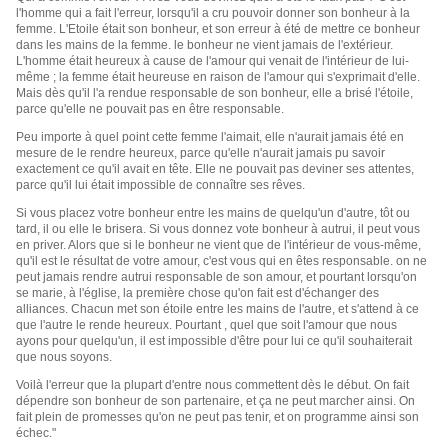
l'homme qui a fait l'erreur, lorsqu'il a cru pouvoir donner son bonheur à la
femme. L'Etoile était son bonheur, et son erreur à été de mettre ce bonheur
dans les mains de la femme. le bonheur ne vient jamais de l'extérieur.
L'homme était heureux à cause de l'amour qui venait de l'intérieur de lui-
même ; la femme était heureuse en raison de l'amour qui s'exprimait d'elle.
Mais dès qu'il l'a rendue responsable de son bonheur, elle a brisé l'étoile,
parce qu'elle ne pouvait pas en être responsable.
Peu importe à quel point cette femme l'aimait, elle n'aurait jamais été en
mesure de le rendre heureux, parce qu'elle n'aurait jamais pu savoir
exactement ce qu'il avait en tête. Elle ne pouvait pas deviner ses attentes,
parce qu'il lui était impossible de connaître ses rêves.
Si vous placez votre bonheur entre les mains de quelqu'un d'autre, tôt ou
tard, il ou elle le brisera. Si vous donnez vote bonheur à autrui, il peut vous
en priver. Alors que si le bonheur ne vient que de l'intérieur de vous-même,
qu'il est le résultat de votre amour, c'est vous qui en êtes responsable. on ne
peut jamais rendre autrui responsable de son amour, et pourtant lorsqu'on
se marie, à l'église, la première chose qu'on fait est d'échanger des
alliances. Chacun met son étoile entre les mains de l'autre, et s'attend à ce
que l'autre le rende heureux. Pourtant , quel que soit l'amour que nous
ayons pour quelqu'un, il est impossible d'être pour lui ce qu'il souhaiterait
que nous soyons.
Voilà l'erreur que la plupart d'entre nous commettent dès le début. On fait
dépendre son bonheur de son partenaire, et ça ne peut marcher ainsi. On
fait plein de promesses qu'on ne peut pas tenir, et on programme ainsi son
échec."