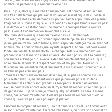
Ses arguments étaient très logiques, et il parvenait à convaincre de
nombreuse personne que l'amour n'existe pas.
Puis un jour, alors qu'il marchait dans un parc, cet homme vit sur un banc
une très belle femme qui pleurait. la vouant ainsi, il fut piqué de curiosité. Il
s'assit à côté d'elle et lui demanda s'il pouvait l'aider et pourquoi elle pleurait.
Imaginez sa surprise lorsqu'elle lui répondit " Parce que l'amour n'existe pas"
Il se dit "Voilà qui est étonnant : une femme qui croit que l'amour n'existe
pas". Il voulut évidemment en savoir plus sur elle.
"Pourquoi dites-vous que l'amour n'existe pas ? lui demanda-t-il.
" Eh bien, c'est une longue histoire" répondit-elle. "je me suis mariée très
jeune, pleine d'amour et d'illusions, avec l'espoir de partager ma vie avec cet
homme. Nous nous sommes juré loyauté, respect et honneur et nous avons
fondé une famille. Mais bientôt tout a changé. J'étais la femme dévouée
prenant soin de la maison et des enfants. Mon mari poursuivait sa carrière ;
son succès et l'image qu'il avait à l'extérieur comptaient plus pour lui que
notre famille. Il perdit tout respect pour moi et moi pour lui. Nous nous
faisions mutuellement du tort, et finalement je me suis rendu compte que je
ne l'aimais pas et lui non plus.
" Mais les enfants avaient besoin d'un père, et j'ai pris ça comme excuses
pour rester avec lui, en faisant tout ce que je pouvais pour le soutenir.
Maintenant les enfants sont grands, ils sont partis. Je n'ai plus aucune
excuse pour rester encore avec lui. IL n'y a plus de respect entre nous, plus
de gentillesse. Et je sais que je trouve quelqu'un d'autre, ce sera la même
chose, car l'amour n'existe pas. Cela n'a pas sens de rechercher quelque
chose qui n'existe pas. Voilà pourquoi je pleure"
L'homme la comprenait très bien, il l'a prit dans ses bras et lui dit "Vous avez
raison : l'amour n'existe pas. On recherche l'amour, on ouvre son coeur et on