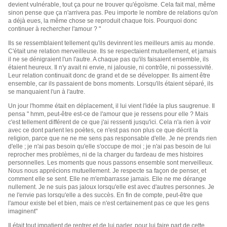
devient vulnérable, tout ça pour ne trouver qu'égoïsme. Cela fait mal, même
sinon pense que ça n'arrivera pas. Peu importe le nombre de relations qu'on
a déjà eues, la même chose se reproduit chaque fois. Pourquoi donc
continuer à rechercher l'amour ? "
Ils se ressemblaient tellement qu'ils devinrent les meilleurs amis au monde.
C'était une relation merveilleuse. Ils se respectaient mutuellement, et jamais
il ne se dénigraient l'un l'autre. A chaque pas qu'ils faisaient ensemble, ils
étaient heureux. Il n'y avait ni envie, ni jalousie, ni contrôle, ni possessivité.
Leur relation continuait donc de grand et de se développer. Ils aiment être
ensemble, car ils passaient de bons moments. Lorsqu'ils étaient séparé, ils
se manquaient l'un à l'autre.
Un jour l'homme était en déplacement, il lui vient l'idée la plus saugrenue. Il
pensa " hmm, peut-être est-ce de l'amour que je ressens pour elle ? Mais
c'est tellement différent de ce que j'ai ressenti jusqu'ici. Cela n'a rien à voir
avec ce dont parlent les poètes, ce n'est pas non plus ce que décrit la
religion, parce que ne ne me sens pas responsable d'elle. Je ne prends rien
d'elle ; je n'ai pas besoin qu'elle s'occupe de moi ; je n'ai pas besoin de lui
reprocher mes problèmes, ni de la charger du fardeau de mes histoires
personnelles. Les moments que nous passons ensemble sont merveilleux.
Nous nous apprécions mutuellement. Je respecte sa façon de penser, et
comment elle se sent. Elle ne m'embarrasse jamais. Elle ne me dérange
nullement. Je ne suis pas jaloux lorsqu'elle est avec d'autres personnes. Je
ne l'envie pas lorsqu'elle a des succès. En fin de compte, peut-être que
l'amour existe bel et bien, mais ce n'est certainement pas ce que les gens
imaginent"
Il était tout impatient de rentrer et de lui parler, pour lui faire part de cette