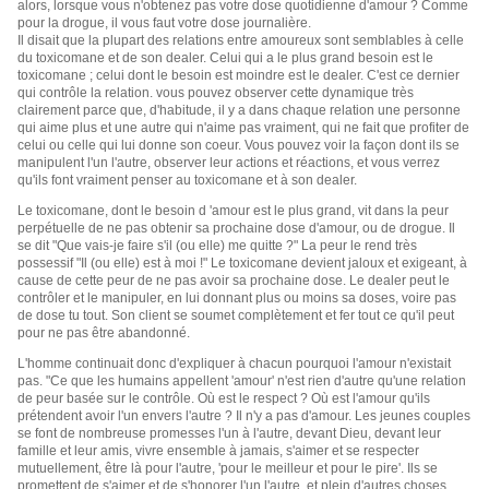
alors, lorsque vous n'obtenez pas votre dose quotidienne d'amour ? Comme
pour la drogue, il vous faut votre dose journalière.
Il disait que la plupart des relations entre amoureux sont semblables à celle
du toxicomane et de son dealer. Celui qui a le plus grand besoin est le
toxicomane ; celui dont le besoin est moindre est le dealer. C'est ce dernier
qui contrôle la relation. vous pouvez observer cette dynamique très
clairement parce que, d'habitude, il y a dans chaque relation une personne
qui aime plus et une autre qui n'aime pas vraiment, qui ne fait que profiter de
celui ou celle qui lui donne son coeur. Vous pouvez voir la façon dont ils se
manipulent l'un l'autre, observer leur actions et réactions, et vous verrez
qu'ils font vraiment penser au toxicomane et à son dealer.
Le toxicomane, dont le besoin d 'amour est le plus grand, vit dans la peur
perpétuelle de ne pas obtenir sa prochaine dose d'amour, ou de drogue. Il
se dit "Que vais-je faire s'il (ou elle) me quitte ?" La peur le rend très
possessif "Il (ou elle) est à moi !" Le toxicomane devient jaloux et exigeant, à
cause de cette peur de ne pas avoir sa prochaine dose. Le dealer peut le
contrôler et le manipuler, en lui donnant plus ou moins sa doses, voire pas
de dose tu tout. Son client se soumet complètement et fer tout ce qu'il peut
pour ne pas être abandonné.
L'homme continuait donc d'expliquer à chacun pourquoi l'amour n'existait
pas. "Ce que les humains appellent 'amour' n'est rien d'autre qu'une relation
de peur basée sur le contrôle. Où est le respect ? Où est l'amour qu'ils
prétendent avoir l'un envers l'autre ? Il n'y a pas d'amour. Les jeunes couples
se font de nombreuse promesses l'un à l'autre, devant Dieu, devant leur
famille et leur amis, vivre ensemble à jamais, s'aimer et se respecter
mutuellement, être là pour l'autre, 'pour le meilleur et pour le pire'. Ils se
promettent de s'aimer et de s'honorer l'un l'autre, et plein d'autres choses