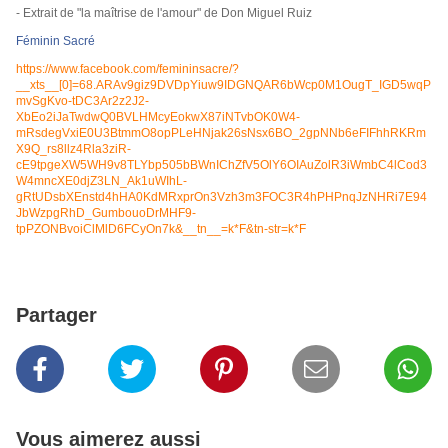
- Extrait de "la maîtrise de l'amour" de Don Miguel Ruiz
Féminin Sacré
https://www.facebook.com/femininsacre/?
__xts__[0]=68.ARAv9giz9DVDpYiuw9IDGNQAR6bWcp0M1OugT_IGD5wqP
mvSgKvo-tDC3Ar2z2J2-
XbEo2iJaTwdwQ0BVLHMcyEokwX87iNTvbOK0W4-
mRsdegVxiE0U3BtmmO8opPLeHNjak26sNsx6BO_2gpNNb6eFIFhhRKRm
X9Q_rs8llz4Rla3ziR-
cE9tpgeXW5WH9v8TLYbp505bBWnIChZfV5OlY6OIAuZolR3iWmbC4lCod3
W4mncXE0djZ3LN_Ak1uWIhL-
gRtUDsbXEnstd4hHA0KdMRxprOn3Vzh3m3FOC3R4hPHPnqJzNHRi7E94
JbWzpgRhD_GumbouoDrMHF9-
tpPZONBvoiClMlD6FCyOn7k&__tn__=k*F&tn-str=k*F
Partager
Vous aimerez aussi