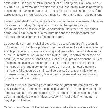
drôle d'idée. Dès qu'il se mit à lui parler, elle lui dit " je vois tout à fait ce que
tu veux dire. La même idée m'est venue, il y a longtemps, mais je ne voulais
pas la partager avec toi, car je sais que tu ne crois pas à l'amour. Peut-être
après tout, que l'amour existe bien, mais ce n'est pas ce que nous pensions"
Ils décidèrent de donner libre cours à leur amour et de vivre ensemble, et ce
qui est remarquable, c'est que les choses ne changèrent pas. Ils
continuaient de se respecter, de se soutenir mutuellement, et leur amour
grandissait de plus en plus. la moindre des choses faisait chanter leur
coeurs d'amour, tellement ils étaient heureux.
Le coeur de cet homme était si débordant de tout l'amour qu'il ressentait,
qu'une nuit, un miracle se produisit. il regardait les étoiles et trouva celle qui
était la plus belle : son amour était si grand que celle-ci se mit à descendre
du ciel, et bientôt se trouva dans ses mains. Puis, un deuxième miracle se
produisit, et son âme se fondit dans l'étoile. Il était profondément heureux et
très impatient d'aller voir la femme, et de lui mettre cette étoile entre les
mains, pour lui prouver son amour. Dès qu'il lui eut mis l'étoile dans les
mains, elle fut parcourue d'un instant de doute. Cet amour était tellement
immense qu'un même instant, l'étoile tomba de ses mains et se brisa en
millions de petits morceaux.
Et depuis , un vieil homme parcourt le monde, jurant que l'amour n'existe
pas. Et une veille dame attend chez elle la venue d'un homme, versant des
larmes à cause d'un paradis qu'elle a tenu une fois dans ses mains, mais
qu'un instant de doute lui a fait perdre. Voilà l'histoire de l'homme qui ne
croyait pas à l'amour.
Qui a commis l'erreur ? Avez-vous devinez quel a été le faux pas ? C'est