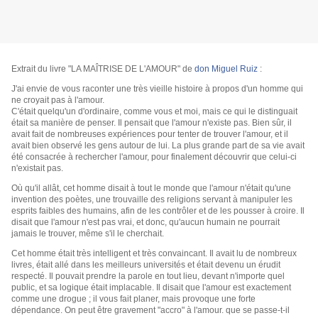
Extrait du livre "LA MAÎTRISE DE L'AMOUR" de
don Miguel Ruiz
:
J'ai envie de vous raconter une très vieille histoire à propos d'un homme qui
ne croyait pas à l'
amour.
C'était quelqu'un d'ordinaire, comme vous et moi, mais ce qui le distinguait
était sa manière de penser. Il pensait que l'amour n'existe pas. Bien sûr, il
avait fait de nombreuses expériences pour tenter de trouver l'amour, et il
avait bien observé les gens autour de lui. La plus grande part de sa vie avait
été consacrée à rechercher l'amour, pour finalement découvrir que celui-ci
n'existait pas.
Où qu'il allât, cet homme disait à tout le monde que l'amour n'était qu'une
invention des poètes, une trouvaille des religions servant à manipuler les
esprits faibles des humains, afin de les contrôler et de les pousser à croire. Il
disait que l'amour n'est pas vrai, et donc, qu'aucun humain ne pourrait
jamais le trouver, même s'il le cherchait.
Cet homme était très intelligent et très convaincant. Il avait lu de nombreux
livres, était allé dans les meilleurs universités et était devenu un érudit
respecté. Il pouvait prendre la parole en tout lieu, devant n'importe quel
public, et sa logique était implacable. Il disait que l'amour est exactement
comme une drogue ; il vous fait planer, mais provoque une forte
dépendance. On peut être gravement "accro" à l'amour. que se passe-t-il