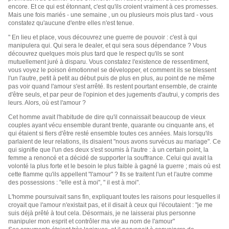
encore. Et ce qui est étonnant, c'est qu'ils croient vraiment à ces promesses.
Mais une fois mariés - une semaine , un ou plusieurs mois plus tard - vous
constatez qu'aucune d'entre elles n'est tenue.
" En lieu et place, vous découvrez une guerre de pouvoir : c'est à qui
manipulera qui. Qui sera le dealer, et qui sera sous dépendance ? Vous
découvrez quelques mois plus tard que le respect qu'ils se sont
mutuellement juré à disparu. Vous constatez l'existence de ressentiment,
vous voyez le poison émotionnel se développer, et comment ils se blessent
l'un l'autre, petit à petit au début puis de plus en plus, au point de ne même
pas voir quand l'amour s'est arrêté. Ils restent pourtant ensemble, de crainte
d'être seuls, et par peur de l'opinion et des jugements d'autrui, y compris des
leurs. Alors, où est l'amour ?
Cet homme avait l'habitude de dire qu'il connaissait beaucoup de vieux
couples ayant vécu ensemble durant trente, quarante ou cinquante ans, et
qui étaient si fiers d'être resté ensemble toutes ces années. Mais lorsqu'ils
parlaient de leur relations, ils disaient "nous avons survécus au mariage". Ce
qui signifie que l'un des deux s'est soumis à l'autre : à un certain point, la
femme a renoncé et a décidé de supporter la souffrance. Celui qui avait la
volonté la plus forte et le besoin le plus faible à gagné la guerre ; mais où est
cette flamme qu'ils appellent "l'amour" ? Ils se traitent l'un et l'autre comme
des possessions : "elle est à moi", " il est à moi".
L'homme poursuivait sans fin, expliquant toutes les raisons pour lesquelles il
croyait que l'amour n'existait pas, et il disait à ceux qui l'écoutaient : "je me
suis déjà prêté à tout cela. Désormais, je ne laisserai plus personne
manipuler mon esprit et contrôler ma vie au nom de l'amour"