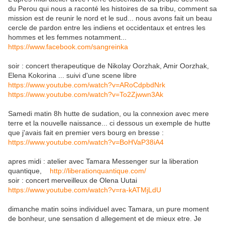
du Perou qui nous a raconté les histoires de sa tribu, comment sa
mission est de reunir le nord et le sud... nous avons fait un beau
cercle de pardon entre les indiens et occidentaux et entres les
hommes et les femmes notamment...
https://www.facebook.com/sangreinka
soir : concert therapeutique de Nikolay Oorzhak, Amir Oorzhak,
Elena Kokorina ... suivi d'une scene libre
https://www.youtube.com/watch?v=ARoCdpbdNrk
https://www.youtube.com/watch?v=To2Zjwwn3Ak
Samedi matin 8h hutte de sudation, ou la connexion avec mere
terre et la nouvelle naissance... ci dessous un exemple de hutte
que j'avais fait en premier vers bourg en bresse :
https://www.youtube.com/watch?v=BoHVaP38iA4
apres midi : atelier avec Tamara Messenger sur la liberation
quantique,
http://liberationquantique.com/
soir : concert merveilleux de Olena Uutai
https://www.youtube.com/watch?v=ra-kATMjLdU
dimanche matin soins individuel avec Tamara, un pure moment
de bonheur, une sensation d allegement et de mieux etre. Je