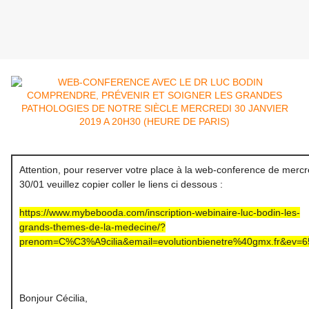
Attention, pour reserver votre place à la web-conference de mercr
30/01 veuillez copier coller le liens ci dessous :
https://www.mybebooda.com/inscription-webinaire-luc-bodin-les-
grands-themes-de-la-medecine/?
prenom=C%C3%A9cilia&email=evolutionbienetre%40gmx.fr&ev=
Bonjour Cécilia,