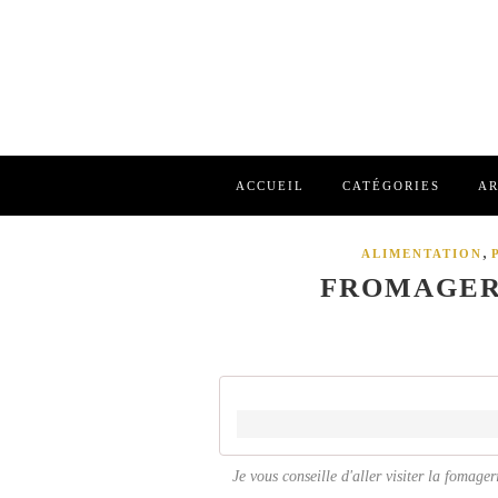
ACCUEIL
CATÉGORIES
AR
,
ALIMENTATION
FROMAGERI
Je vous conseille d'aller visiter la fomager