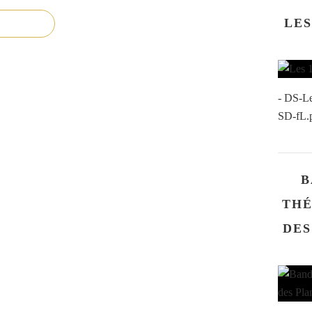
LES
- DS-Le
SD-fL.
B
THÉ
DES