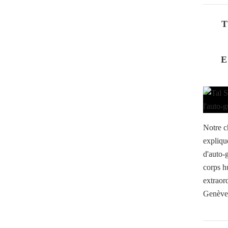
T
E
Notre c
expliqu
d'auto-
corps hu
extraor
Genève,