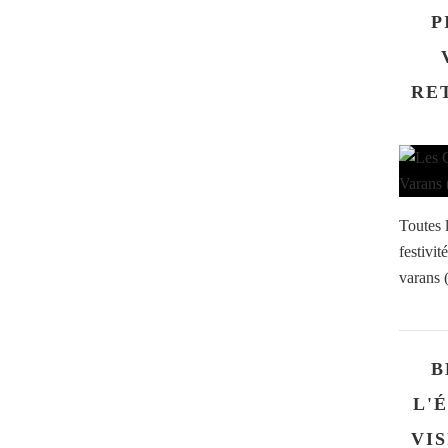
P
RE
Toutes l
festivit
varans 
B
L'
VI