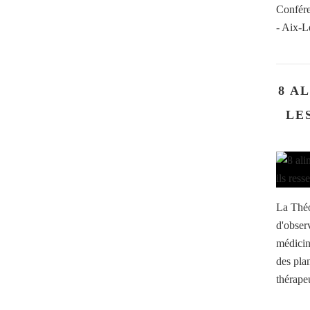
Confére
- Aix-L
8 A
LE
La Théo
d'obser
médicina
des plan
thérapeu