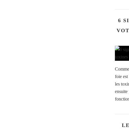
6 S
VOT
Comme v
foie es
les tox
ensuite 
fonction
LE