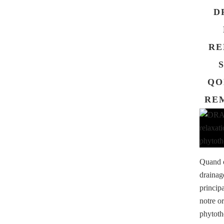
D
RE
QO
RE
Quand o
drainag
princip
notre o
phytothé