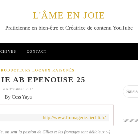
L'ÂME EN JOIE
Praticienne en bien-être et Créatrice de contenu YouTube
CHIVES
CONTACT
PRODUCTEURS LOCAUX RAISONÉS
E AB EPENOUSE 25
4 NOVEMBRE 2017
By Cess Yaya
http://www.fromagerie-liechti.fr/
ie, on sent la passion de Gilles et les fromages sont délicieux :-)