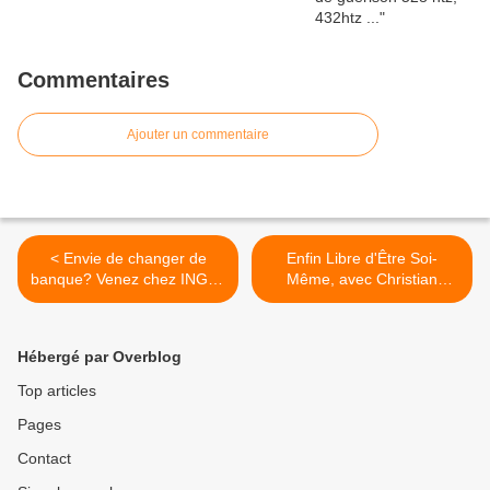
Commentaires
Ajouter un commentaire
< Envie de changer de
Enfin Libre d'Être Soi-
banque? Venez chez ING et
Même, avec Christian
profitez de cette offre de
Junod >
parrainage : code
AJNZCDB
Hébergé par Overblog
Top articles
Pages
Contact