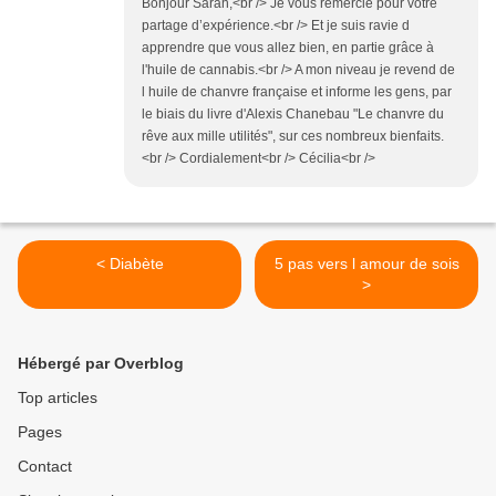
Bonjour Sarah,<br /> Je vous remercie pour votre
partage d’expérience.<br /> Et je suis ravie d
apprendre que vous allez bien, en partie grâce à
l'huile de cannabis.<br /> A mon niveau je revend de
l huile de chanvre française et informe les gens, par
le biais du livre d'Alexis Chanebau "Le chanvre du
rêve aux mille utilités", sur ces nombreux bienfaits.
<br /> Cordialement<br /> Cécilia<br />
< Diabète
5 pas vers l amour de sois
>
Hébergé par Overblog
Top articles
Pages
Contact