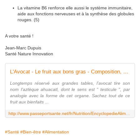
La vitamine B6 renforce elle aussi le système immunitaire,
aide aux fonctions nerveuses et à la synthèse des globules
rouges. (5)
A votre santé !
Jean-Marc Dupuis
Santé Nature Innovation
L'Avocat - Le fruit aux bons gras - Composition, Bienfaits, Recettes
Longtemps réservé aux grandes tables, l'avocat tire son
nom l'aztèque ahuacatl, dont le sens est " testicule ", par
analogie avec la forme de cet organe. Sachez tout de ce
fruit aux bienfaits ...
http://www.passeportsante.net/fr/Nutrition/EncyclopedieAliments/Fiche.aspx?doc=avocat_nu
#Santé
#Bien-être
#Alimentation