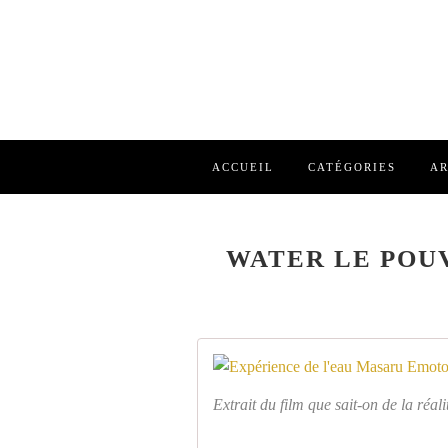
ACCUEIL
CATÉGORIES
AR
WATER LE POU
Extrait du film que sait-on de la réali