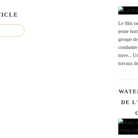
ICLE
Le film ra
jeune homm
groupe de 
combattre
trave... U
travaux de
WATE
DE L