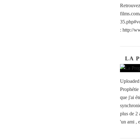
Retrouvez
films.com/
35.php#vo
: http://w
LA 
Uploaded 
Prophétie
que j'ai 
synchronic
plus de 2 
'un ami , e