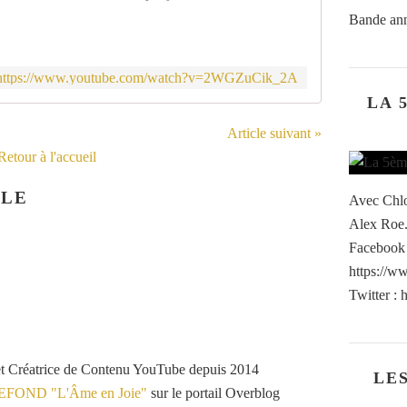
Bande ann
https://www.youtube.com/watch?v=2WGZuCik_2A
LA 
Article suivant »
Retour à l'accueil
CLE
Avec Chlo
Alex Roe.
Facebook 
https://
Twitter : h
et Créatrice de Contenu YouTube depuis 2014
LE
VEFOND "L'Âme en Joie"
sur le portail Overblog