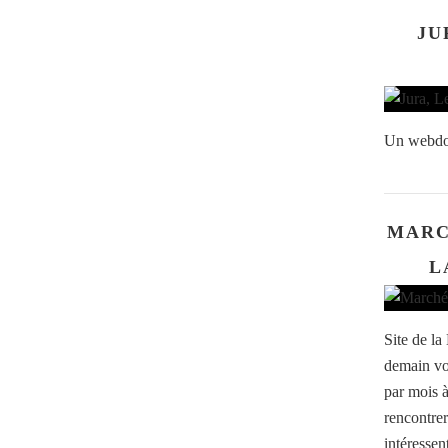
JU
Un webdoc
MARC
L
Site de la
demain vo
par mois 
rencontrer
intéresse