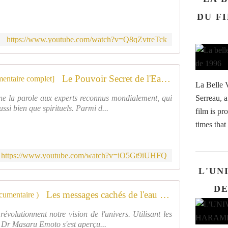
DU F
https://www.youtube.com/watch?v=Q8qZvtreTck
Le Pouvoir Secret de l'Eau [Documentaire complet]
La Belle V
ne la parole aux experts reconnus mondialement, qui
Serreau, 
ussi bien que spirituels. Parmi d...
film is pr
times that 
https://www.youtube.com/watch?v=iO5Gt9iUHFQ
L'UN
DE
Les messages cachés de l'eau ( Documentaire )
olutionnent notre vision de l'univers. Utilisant les
le Dr Masaru Emoto s'est aperçu...