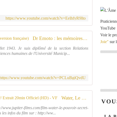
https://www.youtube.com/watch?v=EelhfyR9Ito
Praticienn
YouTube
Voir le pr
Dr Emoto : les mémoires de l'eau (version française)
Joie"
sur l
et 1943. Je suis diplômé de la section Relations
iences humaines de l'Université Municip...
https://www.youtube.com/watch?v=PCLuBgiQvdU
Water, Le Pouvoir Secret de l'Eau // Extrait 20min Officiel (HD) - VF
VOU
/www.jupiter-films.com/film-water-le-pouvoir-secret-
es infos du film sur : http://ww...
LA 