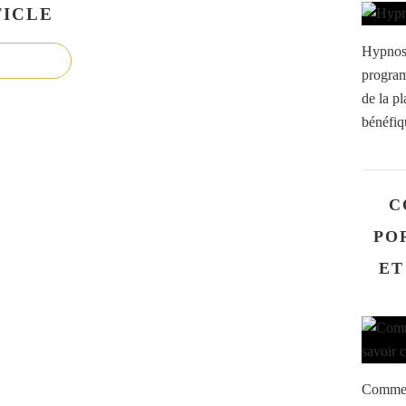
ICLE
Hypnose
program
de la p
bénéfiq
C
PO
ET
Comment