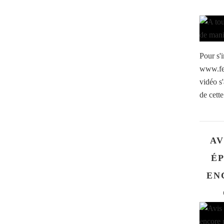
Pour s'i
www.fe
vidéo s
de cette
AV
É
EN