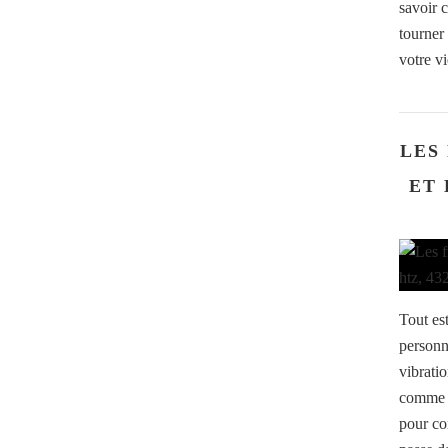
savoir 
tourner 
votre vi
LES
ET 
Tout es
personn
vibrati
comme s
pour con