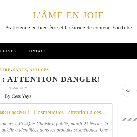
L'ÂME EN JOIE
Praticienne en bien-être et Créatrice de contenu YouTube
CHIVES
CONTACT
,
,
-ÊTRE
SANTÉ
ASTUCES
: ATTENTION DANGER!
9 MAI 2017
By Cess Yaya
Cosmétiques : attention à ces substances nocives !
ateurs UFC-Que Choisir a publié, mardi 21 février, la
s qu'elle a identifiées dans les produits cosmétiques. Une