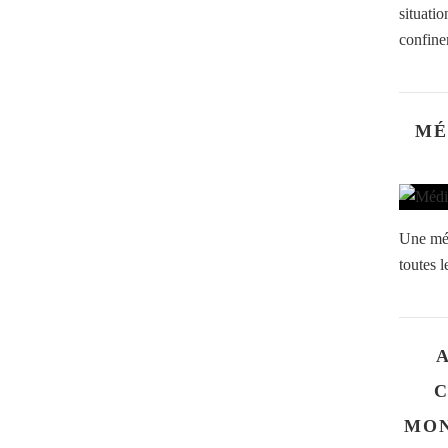
situatio
confine
MÉ
Une méd
toutes l
C
MON