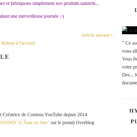
er et fabriquons simplement nos produits naturels...
tant une merveilleuse journée :-)
Article suivant »
Retour à l'accueil
" Ce so
vous al
CLE
Vous êt
votre p
Des... J
documen
H
et Créatrice de Contenu YouTube depuis 2014
P
VEFOND "L'Âme en Joie"
sur le portail Overblog