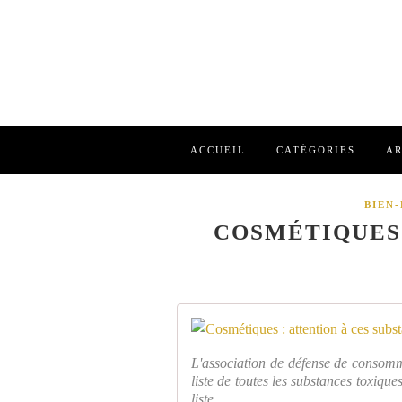
ACCUEIL
CATÉGORIES
AR
BIEN
COSMÉTIQUES 
L'association de défense de consomm
liste de toutes les substances toxique
liste ...