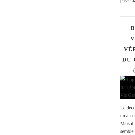
passe da
B
V
VÉ
DU 
Le déco
un air d
Mais il
semble 