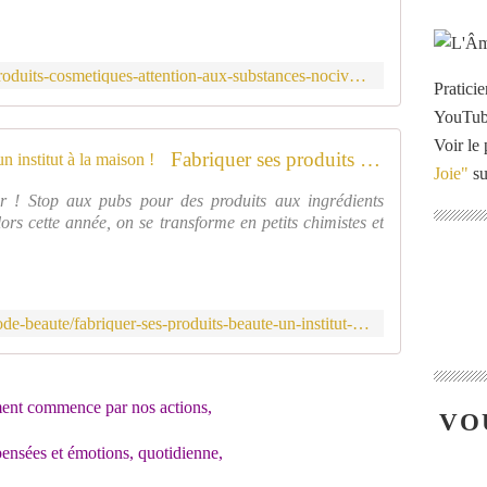
https://news.radins.com/actualites/produits-cosmetiques-attention-aux-substances-nocives,33259.html
Pratici
YouTu
Voir le 
Fabriquer ses produits de beauté : un institut à la maison !
Joie"
su
er ! Stop aux pubs pour des produits aux ingrédients
lors cette année, on se transforme en petits chimistes et
https://www.radins.com/dossiers/mode-beaute/fabriquer-ses-produits-beaute-un-institut-amaison,88.html
nt commence par nos actions,
VO
pensées et émotions, quotidienne,