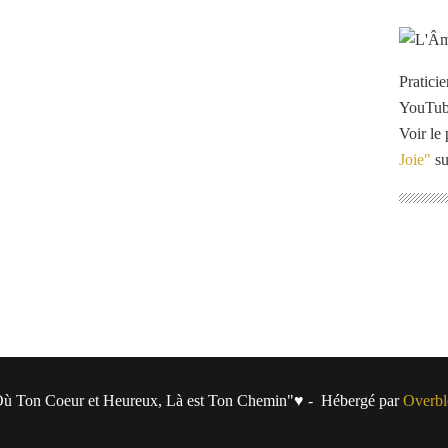
Pratici
YouTu
Voir le 
Joie"
su
ù Ton Coeur et Heureux, Là est Ton Chemin"♥ - Hébergé par
Overbl