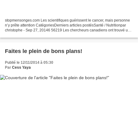
stopmensonges.com Les scientifiques guérissent le cancer, mais personne
n’y prête attention CatégoriesDerniers articles postésSanté / Nutritionpar
christophe - Sep 27, 20146 56219 Les chercheurs canadiens ont trouvé un
remède simple contre le cancerL’ex-Directeur...
Faites le plein de bons plans!
Publié le 12/11/2014 à 05:30
Par
Cess Yaya