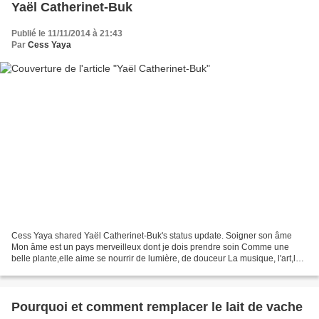
Yaël Catherinet-Buk
Publié le 11/11/2014 à 21:43
Par
Cess Yaya
Cess Yaya shared Yaël Catherinet-Buk's status update. Soigner son âme
Mon âme est un pays merveilleux dont je dois prendre soin Comme une
belle plante,elle aime se nourrir de lumière, de douceur La musique, l'art,la
poésie la créativité sont des délices...
Pourquoi et comment remplacer le lait de vache