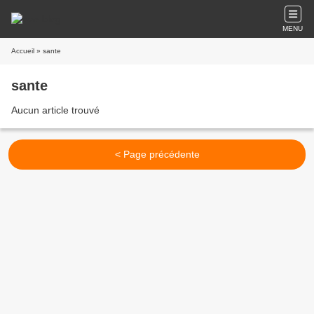
MENU
Accueil
» sante
sante
Aucun article trouvé
< Page précédente